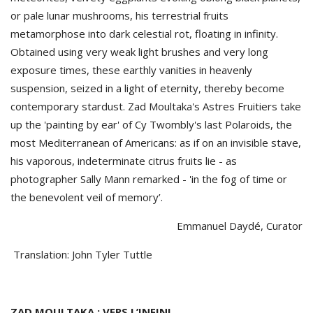
or pale lunar mushrooms, his terrestrial fruits
metamorphose into dark celestial rot, floating in infinity.
Obtained using very weak light brushes and very long
exposure times, these earthly vanities in heavenly
suspension, seized in a light of eternity, thereby become
contemporary stardust. Zad Moultaka's Astres Fruitiers take
up the 'painting by ear' of Cy Twombly's last Polaroids, the
most Mediterranean of Americans: as if on an invisible stave,
his vaporous, indeterminate citrus fruits lie - as
photographer Sally Mann remarked - 'in the fog of time or
the benevolent veil of memory’.
Emmanuel Daydé, Curator
Translation: John Tyler Tuttle
ZAD MOULTAKA : VERS L’INFINI