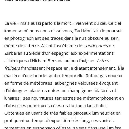
La vie – mais aussi parfois la mort – viennent du ciel. Ce ciel
immense où nous nous dissolvons, Zad Moultaka le poursuit
en photographiant ses traces dans la nuit obscure au sein
même de la terre. Alliant l’ascétisme des
bodegones
de
Zurbaran au Siècle d’Or espagnol aux expérimentations
alchimiques d'Hicham Berrada aujourd’hui, ses
Astres
fruitiers
franchissent l’espace en le dilatant intensément, à la
manière d’une boucle spatio-temporelle. Rutabagas noueux
en forme de météorites, aubergines veloutées évoquant
d’oblongues planètes noires ou champignons blafards et
lunaires, ses nourritures terrestres se métamorphosent en
d’obscures pourritures célestes flottant dans l’infini.
Obtenues en usant de très faibles pinceaux lumineux et en
pratiquant un temps d’exposition très long, ces vanités
terrestres en suspension céleste, saisies dans une lumière