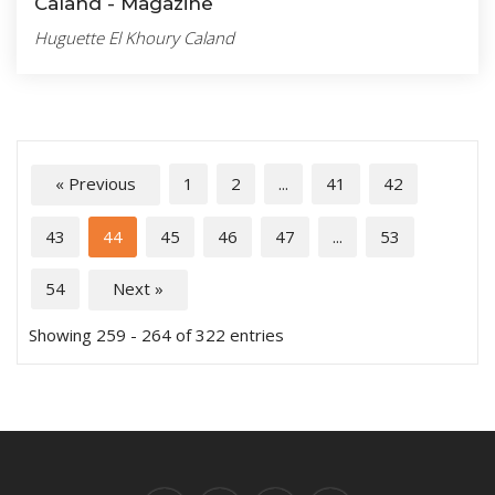
Caland - Magazine
Huguette El Khoury Caland
« Previous
1
2
...
41
42
43
44
45
46
47
...
53
54
Next »
Showing 259 - 264 of 322 entries