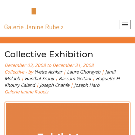
Collective Exhibition
December 03, 2008 to December 31, 2008
Collective - by
Yvette Achkar
|
Laure Ghorayeb
|
Jamil
Molaeb
|
Hanibal Srouji
|
Bassam Geitani
|
Huguette El
Khoury Caland
|
Joseph Chahfe
|
Joseph Harb
Galerie Janine Rubeiz