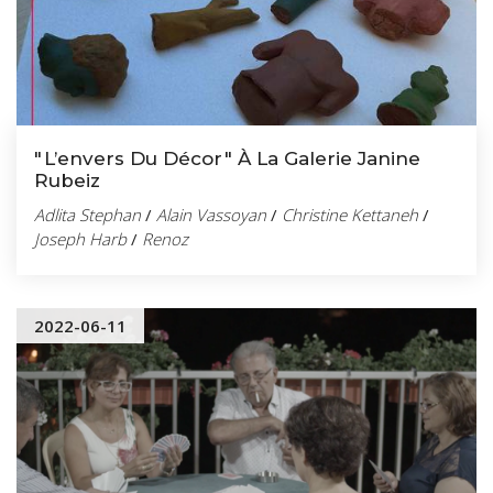
" L’envers Du Décor " À La Galerie Janine
Rubeiz
Adlita Stephan
/
Alain Vassoyan
/
Christine Kettaneh
/
Joseph Harb
/
Renoz
2022-06-11