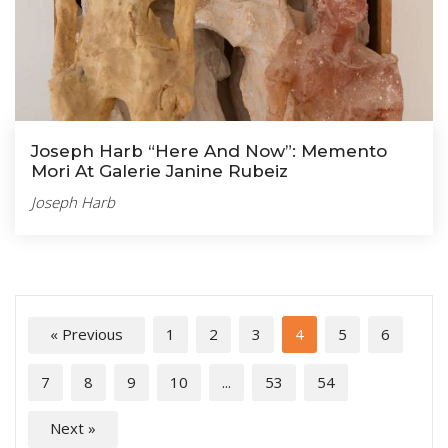
Joseph Harb “Here And Now”: Memento
Mori At Galerie Janine Rubeiz
Joseph Harb
« Previous
1
2
3
4
5
6
7
8
9
10
...
53
54
Next »