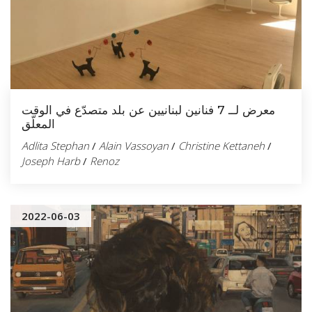
معرض لــ 7 فنانين لبنانيين عن بلد متصدّع في الوقت
المعلّق
Adlita Stephan
/
Alain Vassoyan
/
Christine Kettaneh
/
Joseph Harb
/
Renoz
2022-06-03