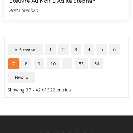
L’œuvre Au Noir D’Adlita Stephan
Adlita Stephan
« Previous
1
2
3
4
5
6
7
8
9
10
...
53
54
Next »
Showing 37 - 42 of 322 entries